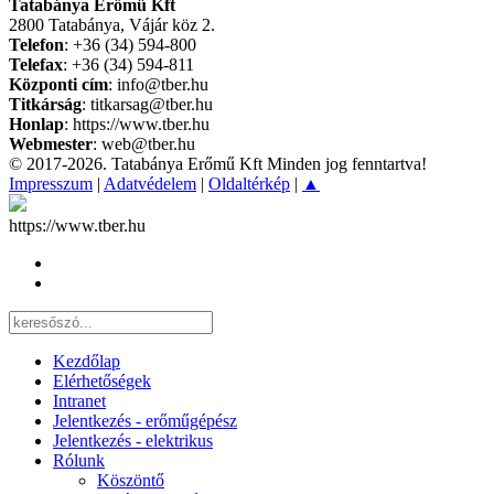
Tatabánya Erőmű Kft
2800 Tatabánya, Vájár köz 2.
Telefon
: +36 (34) 594-800
Telefax
: +36 (34) 594-811
Központi cím
: info@tber.hu
Titkárság
: titkarsag@tber.hu
Honlap
: https://www.tber.hu
Webmester
: web@tber.hu
© 2017-2026. Tatabánya Erőmű Kft Minden jog fenntartva!
Impresszum
|
Adatvédelem
|
Oldaltérkép
|
▲
https://www.tber.hu
Kezdőlap
Elérhetőségek
Intranet
Jelentkezés - erőműgépész
Jelentkezés - elektrikus
Rólunk
Köszöntő