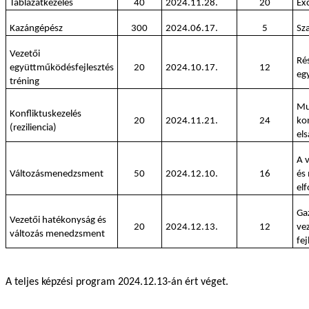
Táblázatkezelés
40
2024.11.28.
20
Exc
Kazángépész
300
2024.06.17.
5
Sz
Vezetői
Rés
együttműködésfejlesztés
20
2024.10.17.
12
eg
tréning
Mu
Konfliktuskezelés
20
2024.11.21.
24
ko
(reziliencia)
els
A v
Változásmenedzsment
50
2024.12.10.
16
és
el
Ga
Vezetői hatékonyság és
20
2024.12.13.
12
ve
változás menedzsment
fej
A teljes képzési program 2024.12.13-án ért véget.