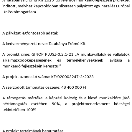
A Tatabánya Erőmű Kft 2023-tól jelentős munkaerőfejlesztési projektet
indított, melyhez kapcsolódóan sikeresen pályázott egy hazai és Európai
Uniós támogatásra.
A pályázat legfontosabb adatai:
A kedvezményezett neve: Tatabánya Erőmű Kft
A projekt címe: GINOP PLUSZ-3.2.1-21 „A munkavállalók és vállalatok
alkalmazkodóképességének és termelékenységének javítása a
munkaerő fejlesztésén keresztül”
A projekt azonosító száma: KE/020003247-2/2023
A szerződött támogatás összege: 48 400 000 Ft
A támogatás mértéke: a képzési költség és a kieső munkaidőre járó
bértámogatás esetében 50%, a projektmenedzsment költségei
tekintetében 100%
A projekt tartalmának bemutatása: