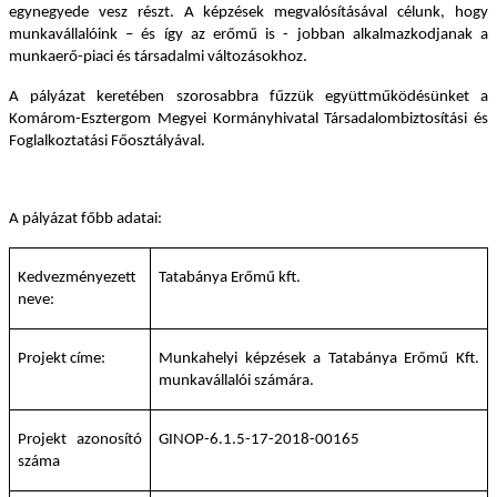
egynegyede vesz részt. A képzések megvalósításával célunk, hogy
munkavállalóink – és így az erőmű is - jobban alkalmazkodjanak a
munkaerő-piaci és társadalmi változásokhoz.
A pályázat keretében szorosabbra fűzzük együttműködésünket a
Komárom-Esztergom Megyei Kormányhivatal Társadalombiztosítási és
Foglalkoztatási Főosztályával.
A pályázat főbb adatai:
Kedvezményezett
Tatabánya Erőmű kft.
neve:
Projekt címe:
Munkahelyi képzések a Tatabánya Erőmű Kft.
munkavállalói számára.
Projekt azonosító
GINOP-6.1.5-17-2018-00165
száma