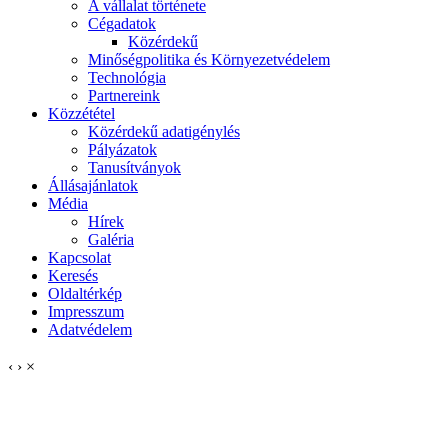
A vállalat története
Cégadatok
Közérdekű
Minőségpolitika és Környezetvédelem
Technológia
Partnereink
Közzététel
Közérdekű adatigénylés
Pályázatok
Tanusítványok
Állásajánlatok
Média
Hírek
Galéria
Kapcsolat
Keresés
Oldaltérkép
Impresszum
Adatvédelem
‹
›
×