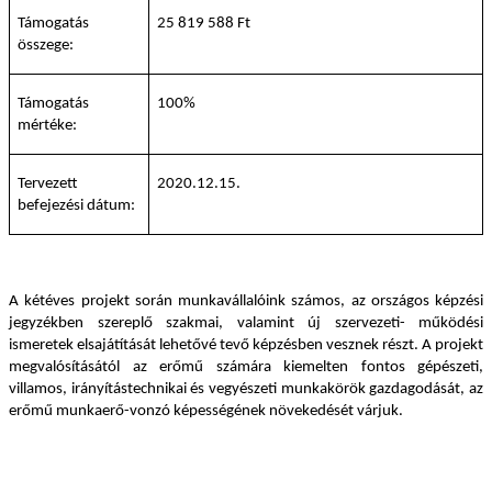
Támogatás
25 819 588 Ft
összege:
Támogatás
100%
mértéke:
Tervezett
2020.12.15.
befejezési dátum:
A kétéves projekt során munkavállalóink számos, az országos képzési
jegyzékben szereplő szakmai, valamint új szervezeti- működési
ismeretek elsajátítását lehetővé tevő képzésben vesznek részt. A projekt
megvalósításától az erőmű számára kiemelten fontos gépészeti,
villamos, irányítástechnikai és vegyészeti munkakörök gazdagodását, az
erőmű munkaerő-vonzó képességének növekedését várjuk.