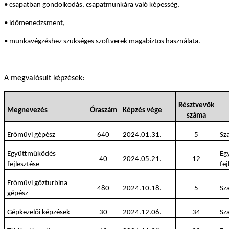
• csapatban gondolkodás, csapatmunkára való képesség,
• időmenedzsment,
• munkavégzéshez szükséges szoftverek magabiztos használata.
A megvalósult képzések:
Résztvevők
Megnevezés
Óraszám
Képzés vége
száma
Erőművi gépész
640
2024.01.31.
5
Sz
Együttműködés
Eg
40
2024.05.21.
12
fejlesztése
fej
Erőművi gőzturbina
480
2024.10.18.
5
Sz
gépész
Gépkezelői képzések
30
2024.12.06.
34
Sz