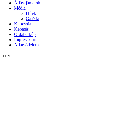
Állásajánlatok
Média
Hírek
Galéria
Kapcsolat
Keresés
Oldaltérkép
Impresszum
Adatvédelem
‹
›
×