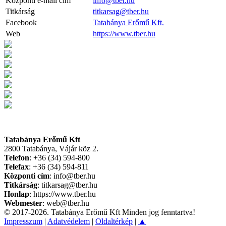
Központi e-mail cím
info@tber.hu
Titkárság
titkarsag@tber.hu
Facebook
Tatabánya Erőmű Kft.
Web
https://www.tber.hu
Tatabánya Erőmű Kft
2800 Tatabánya, Vájár köz 2.
Telefon
: +36 (34) 594-800
Telefax
: +36 (34) 594-811
Központi cím
: info@tber.hu
Titkárság
: titkarsag@tber.hu
Honlap
: https://www.tber.hu
Webmester
: web@tber.hu
© 2017-2026. Tatabánya Erőmű Kft Minden jog fenntartva!
Impresszum
|
Adatvédelem
|
Oldaltérkép
|
▲