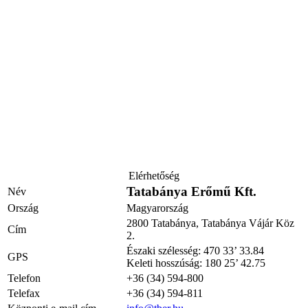
Elérhetőség
Tatabánya Erőmű Kft.
Név
Ország
Magyarország
2800 Tatabánya, Tatabánya Vájár Köz
Cím
2.
Északi szélesség: 470 33’ 33.84
GPS
Keleti hosszúság: 180 25’ 42.75
Telefon
+36 (34) 594-800
Telefax
+36 (34) 594-811