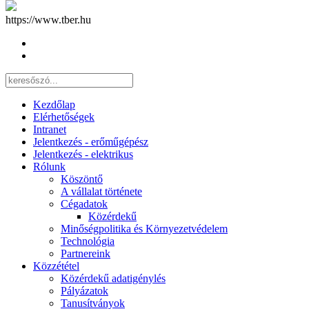
https://www.tber.hu
Kezdőlap
Elérhetőségek
Intranet
Jelentkezés - erőműgépész
Jelentkezés - elektrikus
Rólunk
Köszöntő
A vállalat története
Cégadatok
Közérdekű
Minőségpolitika és Környezetvédelem
Technológia
Partnereink
Közzététel
Közérdekű adatigénylés
Pályázatok
Tanusítványok