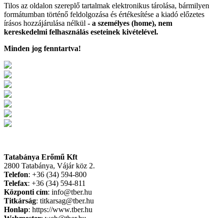
Tilos az oldalon szereplő tartalmak elektronikus tárolása, bármilyen
formátumban történő feldolgozása és értékesítése a kiadó előzetes
írásos hozzájárulása nélkül
- a személyes (home), nem
kereskedelmi felhasználás eseteinek kivételével.
Minden jog fenntartva!
Tatabánya Erőmű Kft
2800 Tatabánya, Vájár köz 2.
Telefon
: +36 (34) 594-800
Telefax
: +36 (34) 594-811
Központi cím
: info@tber.hu
Titkárság
: titkarsag@tber.hu
Honlap
: https://www.tber.hu