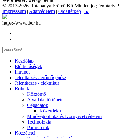
Webmester
: web@tber.hu
© 2017-2026. Tatabánya Erőmű Kft Minden jog fenntartva!
Impresszum
|
Adatvédelem
|
Oldaltérkép
|
▲
https://www.tber.hu
Kezdőlap
Elérhetőségek
Intranet
Jelentkezés - erőműgépész
Jelentkezés - elektrikus
Rólunk
Köszöntő
A vállalat története
Cégadatok
Közérdekű
Minőségpolitika és Környezetvédelem
Technológia
Partnereink
Közzététel