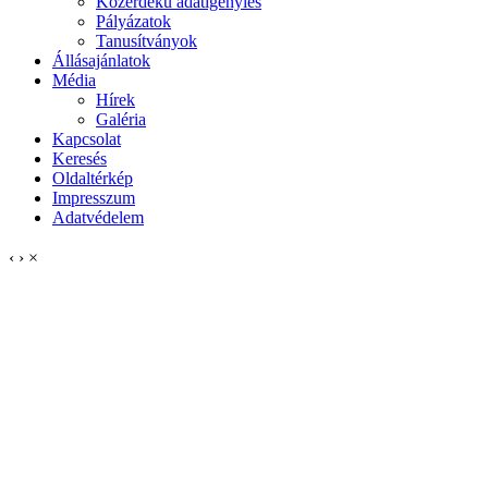
Közérdekű adatigénylés
Pályázatok
Tanusítványok
Állásajánlatok
Média
Hírek
Galéria
Kapcsolat
Keresés
Oldaltérkép
Impresszum
Adatvédelem
‹
›
×